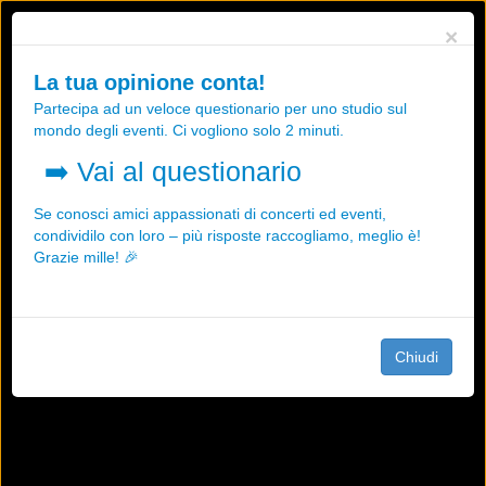
Utilizziamo i cookies, anche di "terze parti", per essere sicuri che tu
×
possa avere la migliore esperienza sul nostro sito.
Qualsiasi interazione e la prosecuzione della navigazione su questo
La tua opinione conta!
sito rappresenta un'accettazione della nostra politica sui cookies.
Partecipa ad un veloce questionario per uno studio sul
OK
Maggiori informazioni
mondo degli eventi. Ci vogliono solo 2 minuti.
➡️
Vai al questionario
Se conosci amici appassionati di concerti ed eventi,
condividilo con loro – più risposte raccogliamo, meglio è!
Grazie mille! 🎉
Chiudi