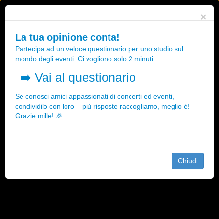
Utilizziamo i cookies, anche di "terze parti", per essere sicuri che tu
×
possa avere la migliore esperienza sul nostro sito.
Qualsiasi interazione e la prosecuzione della navigazione su questo
La tua opinione conta!
sito rappresenta un'accettazione della nostra politica sui cookies.
Partecipa ad un veloce questionario per uno studio sul
OK
Maggiori informazioni
mondo degli eventi. Ci vogliono solo 2 minuti.
➡️
Vai al questionario
Se conosci amici appassionati di concerti ed eventi,
condividilo con loro – più risposte raccogliamo, meglio è!
Grazie mille! 🎉
Chiudi