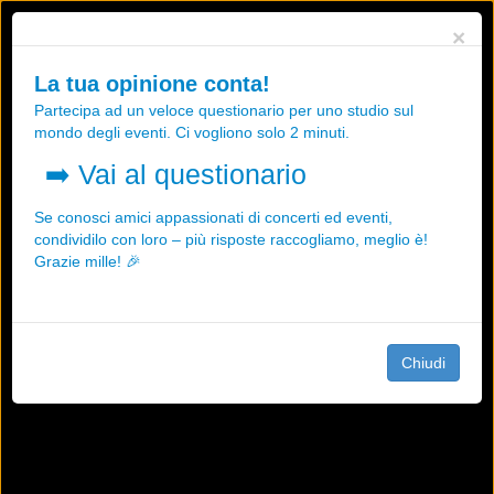
Utilizziamo i cookies, anche di "terze parti", per essere sicuri che tu
×
possa avere la migliore esperienza sul nostro sito.
Qualsiasi interazione e la prosecuzione della navigazione su questo
La tua opinione conta!
sito rappresenta un'accettazione della nostra politica sui cookies.
Partecipa ad un veloce questionario per uno studio sul
OK
Maggiori informazioni
mondo degli eventi. Ci vogliono solo 2 minuti.
➡️
Vai al questionario
Se conosci amici appassionati di concerti ed eventi,
condividilo con loro – più risposte raccogliamo, meglio è!
Grazie mille! 🎉
Chiudi