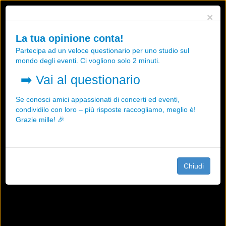
Utilizziamo i cookies, anche di "terze parti", per essere sicuri che tu
×
possa avere la migliore esperienza sul nostro sito.
Qualsiasi interazione e la prosecuzione della navigazione su questo
La tua opinione conta!
sito rappresenta un'accettazione della nostra politica sui cookies.
Partecipa ad un veloce questionario per uno studio sul
OK
Maggiori informazioni
mondo degli eventi. Ci vogliono solo 2 minuti.
➡️
Vai al questionario
Se conosci amici appassionati di concerti ed eventi,
condividilo con loro – più risposte raccogliamo, meglio è!
Grazie mille! 🎉
Chiudi