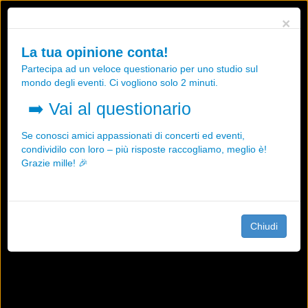
Utilizziamo i cookies, anche di "terze parti", per essere sicuri che tu
×
possa avere la migliore esperienza sul nostro sito.
Qualsiasi interazione e la prosecuzione della navigazione su questo
La tua opinione conta!
sito rappresenta un'accettazione della nostra politica sui cookies.
Partecipa ad un veloce questionario per uno studio sul
OK
Maggiori informazioni
mondo degli eventi. Ci vogliono solo 2 minuti.
➡️
Vai al questionario
Se conosci amici appassionati di concerti ed eventi,
condividilo con loro – più risposte raccogliamo, meglio è!
Grazie mille! 🎉
Chiudi