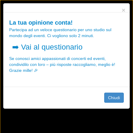
Utilizziamo i cookies, anche di "terze parti", per essere sicuri che tu
×
possa avere la migliore esperienza sul nostro sito.
Qualsiasi interazione e la prosecuzione della navigazione su questo
La tua opinione conta!
sito rappresenta un'accettazione della nostra politica sui cookies.
Partecipa ad un veloce questionario per uno studio sul
OK
Maggiori informazioni
mondo degli eventi. Ci vogliono solo 2 minuti.
➡️
Vai al questionario
Se conosci amici appassionati di concerti ed eventi,
condividilo con loro – più risposte raccogliamo, meglio è!
Grazie mille! 🎉
Chiudi