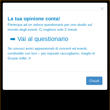
Utilizziamo i cookies, anche di "terze parti", per essere sicuri che tu
×
possa avere la migliore esperienza sul nostro sito.
Qualsiasi interazione e la prosecuzione della navigazione su questo
La tua opinione conta!
sito rappresenta un'accettazione della nostra politica sui cookies.
Partecipa ad un veloce questionario per uno studio sul
OK
Maggiori informazioni
mondo degli eventi. Ci vogliono solo 2 minuti.
➡️
Vai al questionario
Se conosci amici appassionati di concerti ed eventi,
condividilo con loro – più risposte raccogliamo, meglio è!
Grazie mille! 🎉
Chiudi