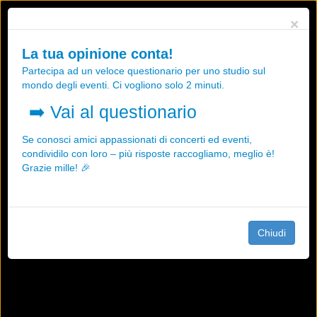
Utilizziamo i cookies, anche di "terze parti", per essere sicuri che tu
×
possa avere la migliore esperienza sul nostro sito.
Qualsiasi interazione e la prosecuzione della navigazione su questo
La tua opinione conta!
sito rappresenta un'accettazione della nostra politica sui cookies.
Partecipa ad un veloce questionario per uno studio sul
OK
Maggiori informazioni
mondo degli eventi. Ci vogliono solo 2 minuti.
➡️
Vai al questionario
Se conosci amici appassionati di concerti ed eventi,
condividilo con loro – più risposte raccogliamo, meglio è!
Grazie mille! 🎉
Chiudi