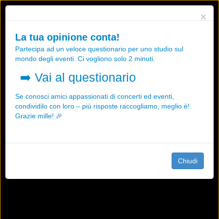
Utilizziamo i cookies, anche di "terze parti", per essere sicuri che tu
×
possa avere la migliore esperienza sul nostro sito.
Qualsiasi interazione e la prosecuzione della navigazione su questo
La tua opinione conta!
sito rappresenta un'accettazione della nostra politica sui cookies.
Partecipa ad un veloce questionario per uno studio sul
OK
Maggiori informazioni
mondo degli eventi. Ci vogliono solo 2 minuti.
➡️
Vai al questionario
Se conosci amici appassionati di concerti ed eventi,
condividilo con loro – più risposte raccogliamo, meglio è!
Grazie mille! 🎉
Chiudi