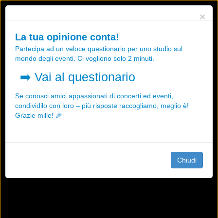
Utilizziamo i cookies, anche di "terze parti", per essere sicuri che tu
×
possa avere la migliore esperienza sul nostro sito.
Qualsiasi interazione e la prosecuzione della navigazione su questo
La tua opinione conta!
sito rappresenta un'accettazione della nostra politica sui cookies.
Partecipa ad un veloce questionario per uno studio sul
OK
Maggiori informazioni
mondo degli eventi. Ci vogliono solo 2 minuti.
➡️
Vai al questionario
Se conosci amici appassionati di concerti ed eventi,
condividilo con loro – più risposte raccogliamo, meglio è!
Grazie mille! 🎉
Chiudi