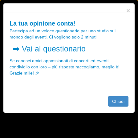
Utilizziamo i cookies, anche di "terze parti", per essere sicuri che tu
×
possa avere la migliore esperienza sul nostro sito.
Qualsiasi interazione e la prosecuzione della navigazione su questo
La tua opinione conta!
sito rappresenta un'accettazione della nostra politica sui cookies.
Partecipa ad un veloce questionario per uno studio sul
OK
Maggiori informazioni
mondo degli eventi. Ci vogliono solo 2 minuti.
➡️
Vai al questionario
Se conosci amici appassionati di concerti ed eventi,
condividilo con loro – più risposte raccogliamo, meglio è!
Grazie mille! 🎉
Chiudi