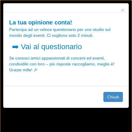
Utilizziamo i cookies, anche di "terze parti", per essere sicuri che tu
×
possa avere la migliore esperienza sul nostro sito.
Qualsiasi interazione e la prosecuzione della navigazione su questo
La tua opinione conta!
sito rappresenta un'accettazione della nostra politica sui cookies.
Partecipa ad un veloce questionario per uno studio sul
OK
Maggiori informazioni
mondo degli eventi. Ci vogliono solo 2 minuti.
➡️
Vai al questionario
Se conosci amici appassionati di concerti ed eventi,
condividilo con loro – più risposte raccogliamo, meglio è!
Grazie mille! 🎉
Chiudi