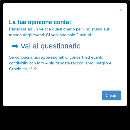
Utilizziamo i cookies, anche di "terze parti", per essere sicuri che tu
×
possa avere la migliore esperienza sul nostro sito.
Qualsiasi interazione e la prosecuzione della navigazione su questo
La tua opinione conta!
sito rappresenta un'accettazione della nostra politica sui cookies.
Partecipa ad un veloce questionario per uno studio sul
OK
Maggiori informazioni
mondo degli eventi. Ci vogliono solo 2 minuti.
➡️
Vai al questionario
Se conosci amici appassionati di concerti ed eventi,
condividilo con loro – più risposte raccogliamo, meglio è!
Grazie mille! 🎉
Chiudi