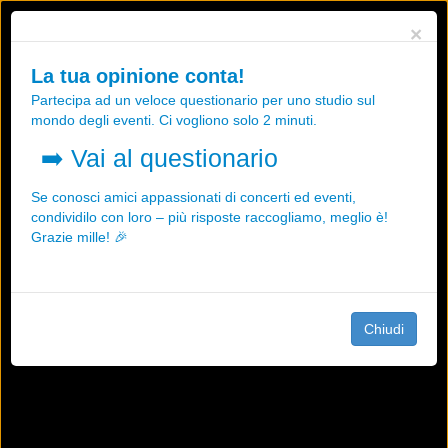
Utilizziamo i cookies, anche di "terze parti", per essere sicuri che tu
×
possa avere la migliore esperienza sul nostro sito.
Qualsiasi interazione e la prosecuzione della navigazione su questo
La tua opinione conta!
sito rappresenta un'accettazione della nostra politica sui cookies.
Partecipa ad un veloce questionario per uno studio sul
OK
Maggiori informazioni
mondo degli eventi. Ci vogliono solo 2 minuti.
➡️
Vai al questionario
Se conosci amici appassionati di concerti ed eventi,
condividilo con loro – più risposte raccogliamo, meglio è!
Grazie mille! 🎉
Chiudi