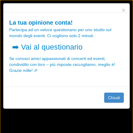
Utilizziamo i cookies, anche di "terze parti", per essere sicuri che tu
×
possa avere la migliore esperienza sul nostro sito.
Qualsiasi interazione e la prosecuzione della navigazione su questo
La tua opinione conta!
sito rappresenta un'accettazione della nostra politica sui cookies.
Partecipa ad un veloce questionario per uno studio sul
OK
Maggiori informazioni
mondo degli eventi. Ci vogliono solo 2 minuti.
➡️
Vai al questionario
Se conosci amici appassionati di concerti ed eventi,
condividilo con loro – più risposte raccogliamo, meglio è!
Grazie mille! 🎉
Chiudi