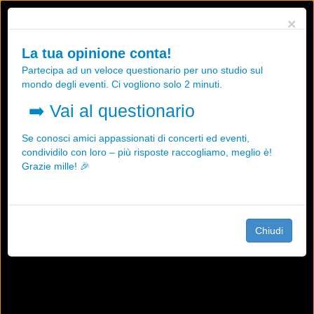
Utilizziamo i cookies, anche di "terze parti", per essere sicuri che tu
×
possa avere la migliore esperienza sul nostro sito.
Qualsiasi interazione e la prosecuzione della navigazione su questo
La tua opinione conta!
sito rappresenta un'accettazione della nostra politica sui cookies.
Partecipa ad un veloce questionario per uno studio sul
OK
Maggiori informazioni
mondo degli eventi. Ci vogliono solo 2 minuti.
➡️
Vai al questionario
Se conosci amici appassionati di concerti ed eventi,
condividilo con loro – più risposte raccogliamo, meglio è!
Grazie mille! 🎉
Chiudi