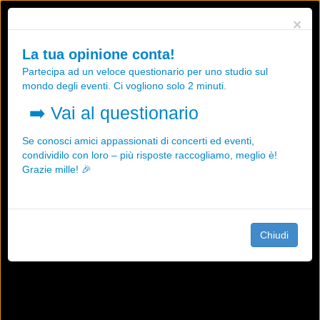
Utilizziamo i cookies, anche di "terze parti", per essere sicuri che tu
×
possa avere la migliore esperienza sul nostro sito.
Qualsiasi interazione e la prosecuzione della navigazione su questo
La tua opinione conta!
sito rappresenta un'accettazione della nostra politica sui cookies.
Partecipa ad un veloce questionario per uno studio sul
OK
Maggiori informazioni
mondo degli eventi. Ci vogliono solo 2 minuti.
➡️
Vai al questionario
Se conosci amici appassionati di concerti ed eventi,
condividilo con loro – più risposte raccogliamo, meglio è!
Grazie mille! 🎉
Chiudi