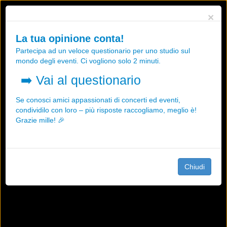
Utilizziamo i cookies, anche di "terze parti", per essere sicuri che tu
×
possa avere la migliore esperienza sul nostro sito.
Qualsiasi interazione e la prosecuzione della navigazione su questo
La tua opinione conta!
sito rappresenta un'accettazione della nostra politica sui cookies.
Partecipa ad un veloce questionario per uno studio sul
OK
Maggiori informazioni
mondo degli eventi. Ci vogliono solo 2 minuti.
➡️
Vai al questionario
Se conosci amici appassionati di concerti ed eventi,
condividilo con loro – più risposte raccogliamo, meglio è!
Grazie mille! 🎉
Chiudi