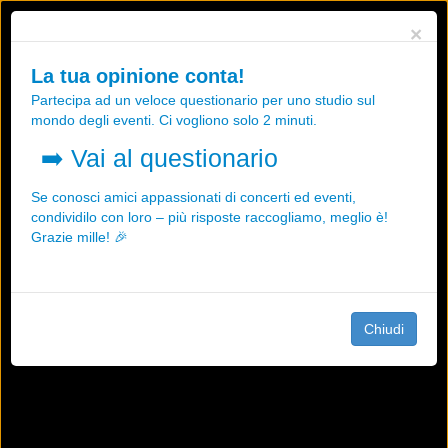
Utilizziamo i cookies, anche di "terze parti", per essere sicuri che tu
×
possa avere la migliore esperienza sul nostro sito.
Qualsiasi interazione e la prosecuzione della navigazione su questo
La tua opinione conta!
sito rappresenta un'accettazione della nostra politica sui cookies.
Partecipa ad un veloce questionario per uno studio sul
OK
Maggiori informazioni
mondo degli eventi. Ci vogliono solo 2 minuti.
➡️
Vai al questionario
Se conosci amici appassionati di concerti ed eventi,
condividilo con loro – più risposte raccogliamo, meglio è!
Grazie mille! 🎉
Chiudi