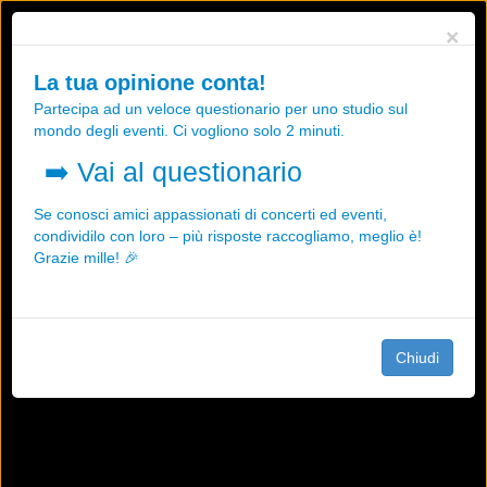
Utilizziamo i cookies, anche di "terze parti", per essere sicuri che tu
×
possa avere la migliore esperienza sul nostro sito.
Qualsiasi interazione e la prosecuzione della navigazione su questo
La tua opinione conta!
sito rappresenta un'accettazione della nostra politica sui cookies.
Partecipa ad un veloce questionario per uno studio sul
OK
Maggiori informazioni
mondo degli eventi. Ci vogliono solo 2 minuti.
➡️
Vai al questionario
Se conosci amici appassionati di concerti ed eventi,
condividilo con loro – più risposte raccogliamo, meglio è!
Grazie mille! 🎉
Chiudi