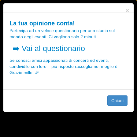
Utilizziamo i cookies, anche di "terze parti", per essere sicuri che tu
×
possa avere la migliore esperienza sul nostro sito.
Qualsiasi interazione e la prosecuzione della navigazione su questo
La tua opinione conta!
sito rappresenta un'accettazione della nostra politica sui cookies.
Partecipa ad un veloce questionario per uno studio sul
OK
Maggiori informazioni
mondo degli eventi. Ci vogliono solo 2 minuti.
➡️
Vai al questionario
Se conosci amici appassionati di concerti ed eventi,
condividilo con loro – più risposte raccogliamo, meglio è!
Grazie mille! 🎉
Chiudi