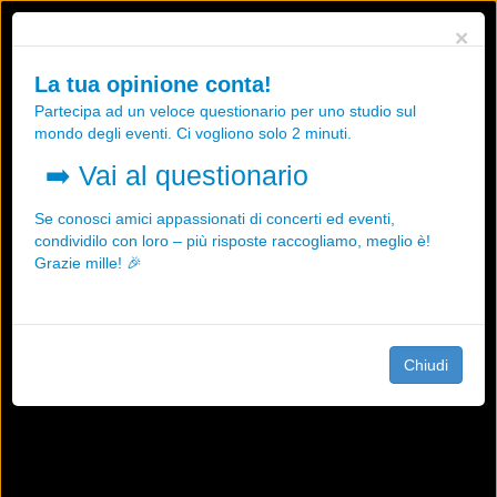
Utilizziamo i cookies, anche di "terze parti", per essere sicuri che tu
×
possa avere la migliore esperienza sul nostro sito.
Qualsiasi interazione e la prosecuzione della navigazione su questo
La tua opinione conta!
sito rappresenta un'accettazione della nostra politica sui cookies.
Partecipa ad un veloce questionario per uno studio sul
OK
Maggiori informazioni
mondo degli eventi. Ci vogliono solo 2 minuti.
➡️
Vai al questionario
Se conosci amici appassionati di concerti ed eventi,
condividilo con loro – più risposte raccogliamo, meglio è!
Grazie mille! 🎉
Chiudi