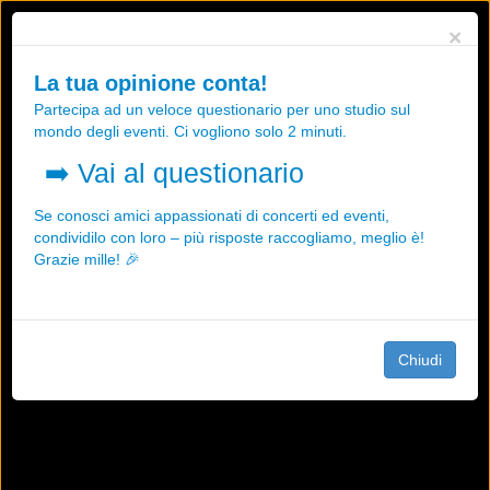
Utilizziamo i cookies, anche di "terze parti", per essere sicuri che tu
×
possa avere la migliore esperienza sul nostro sito.
Qualsiasi interazione e la prosecuzione della navigazione su questo
La tua opinione conta!
sito rappresenta un'accettazione della nostra politica sui cookies.
Partecipa ad un veloce questionario per uno studio sul
OK
Maggiori informazioni
mondo degli eventi. Ci vogliono solo 2 minuti.
➡️
Vai al questionario
Se conosci amici appassionati di concerti ed eventi,
condividilo con loro – più risposte raccogliamo, meglio è!
Grazie mille! 🎉
Chiudi