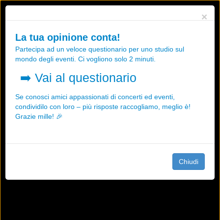
Utilizziamo i cookies, anche di "terze parti", per essere sicuri che tu
×
possa avere la migliore esperienza sul nostro sito.
Qualsiasi interazione e la prosecuzione della navigazione su questo
La tua opinione conta!
sito rappresenta un'accettazione della nostra politica sui cookies.
Partecipa ad un veloce questionario per uno studio sul
OK
Maggiori informazioni
mondo degli eventi. Ci vogliono solo 2 minuti.
➡️
Vai al questionario
Se conosci amici appassionati di concerti ed eventi,
condividilo con loro – più risposte raccogliamo, meglio è!
Grazie mille! 🎉
Chiudi