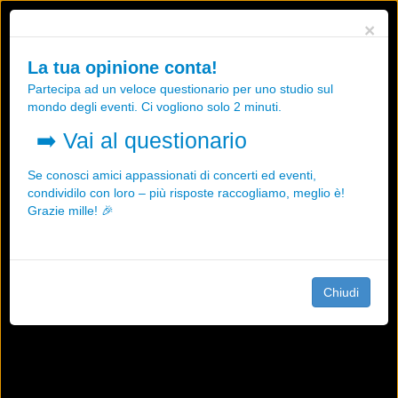
Utilizziamo i cookies, anche di "terze parti", per essere sicuri che tu
×
possa avere la migliore esperienza sul nostro sito.
Qualsiasi interazione e la prosecuzione della navigazione su questo
La tua opinione conta!
sito rappresenta un'accettazione della nostra politica sui cookies.
Partecipa ad un veloce questionario per uno studio sul
OK
Maggiori informazioni
mondo degli eventi. Ci vogliono solo 2 minuti.
➡️
Vai al questionario
Se conosci amici appassionati di concerti ed eventi,
condividilo con loro – più risposte raccogliamo, meglio è!
Grazie mille! 🎉
Chiudi