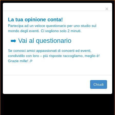
Utilizziamo i cookies, anche di "terze parti", per essere sicuri che tu
×
possa avere la migliore esperienza sul nostro sito.
Qualsiasi interazione e la prosecuzione della navigazione su questo
La tua opinione conta!
sito rappresenta un'accettazione della nostra politica sui cookies.
Partecipa ad un veloce questionario per uno studio sul
OK
Maggiori informazioni
mondo degli eventi. Ci vogliono solo 2 minuti.
➡️
Vai al questionario
Se conosci amici appassionati di concerti ed eventi,
condividilo con loro – più risposte raccogliamo, meglio è!
Grazie mille! 🎉
Chiudi