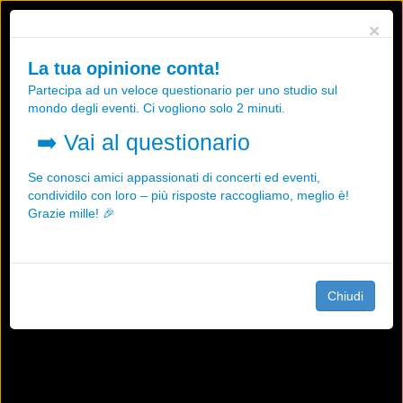
Utilizziamo i cookies, anche di "terze parti", per essere sicuri che tu
×
possa avere la migliore esperienza sul nostro sito.
Qualsiasi interazione e la prosecuzione della navigazione su questo
La tua opinione conta!
sito rappresenta un'accettazione della nostra politica sui cookies.
Partecipa ad un veloce questionario per uno studio sul
OK
Maggiori informazioni
mondo degli eventi. Ci vogliono solo 2 minuti.
➡️
Vai al questionario
Se conosci amici appassionati di concerti ed eventi,
condividilo con loro – più risposte raccogliamo, meglio è!
Grazie mille! 🎉
Chiudi