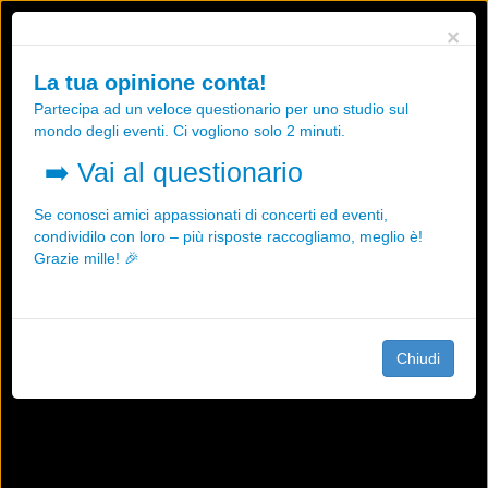
Utilizziamo i cookies, anche di "terze parti", per essere sicuri che tu
×
possa avere la migliore esperienza sul nostro sito.
Qualsiasi interazione e la prosecuzione della navigazione su questo
La tua opinione conta!
sito rappresenta un'accettazione della nostra politica sui cookies.
Partecipa ad un veloce questionario per uno studio sul
OK
Maggiori informazioni
mondo degli eventi. Ci vogliono solo 2 minuti.
➡️
Vai al questionario
Se conosci amici appassionati di concerti ed eventi,
condividilo con loro – più risposte raccogliamo, meglio è!
Grazie mille! 🎉
Chiudi