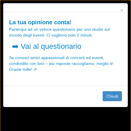
Utilizziamo i cookies, anche di "terze parti", per essere sicuri che tu
×
possa avere la migliore esperienza sul nostro sito.
Qualsiasi interazione e la prosecuzione della navigazione su questo
La tua opinione conta!
sito rappresenta un'accettazione della nostra politica sui cookies.
Partecipa ad un veloce questionario per uno studio sul
OK
Maggiori informazioni
mondo degli eventi. Ci vogliono solo 2 minuti.
➡️
Vai al questionario
Se conosci amici appassionati di concerti ed eventi,
condividilo con loro – più risposte raccogliamo, meglio è!
Grazie mille! 🎉
Chiudi