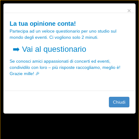
Utilizziamo i cookies, anche di "terze parti", per essere sicuri che tu
×
possa avere la migliore esperienza sul nostro sito.
Qualsiasi interazione e la prosecuzione della navigazione su questo
La tua opinione conta!
sito rappresenta un'accettazione della nostra politica sui cookies.
Partecipa ad un veloce questionario per uno studio sul
OK
Maggiori informazioni
mondo degli eventi. Ci vogliono solo 2 minuti.
➡️
Vai al questionario
Se conosci amici appassionati di concerti ed eventi,
condividilo con loro – più risposte raccogliamo, meglio è!
Grazie mille! 🎉
Chiudi