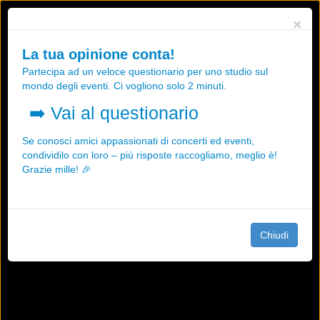
Utilizziamo i cookies, anche di "terze parti", per essere sicuri che tu
×
possa avere la migliore esperienza sul nostro sito.
Qualsiasi interazione e la prosecuzione della navigazione su questo
La tua opinione conta!
sito rappresenta un'accettazione della nostra politica sui cookies.
Partecipa ad un veloce questionario per uno studio sul
OK
Maggiori informazioni
mondo degli eventi. Ci vogliono solo 2 minuti.
➡️
Vai al questionario
Se conosci amici appassionati di concerti ed eventi,
condividilo con loro – più risposte raccogliamo, meglio è!
Grazie mille! 🎉
Chiudi