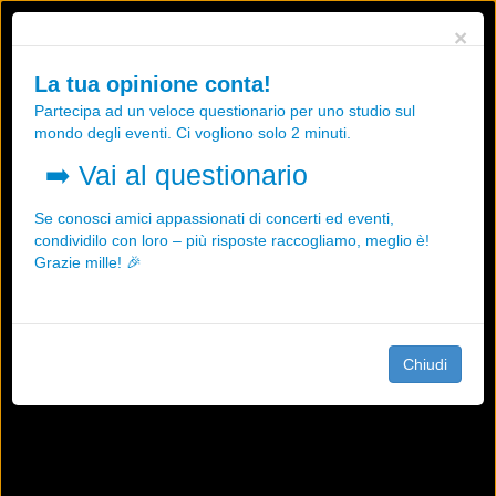
Utilizziamo i cookies, anche di "terze parti", per essere sicuri che tu
×
possa avere la migliore esperienza sul nostro sito.
Qualsiasi interazione e la prosecuzione della navigazione su questo
La tua opinione conta!
sito rappresenta un'accettazione della nostra politica sui cookies.
Partecipa ad un veloce questionario per uno studio sul
OK
Maggiori informazioni
mondo degli eventi. Ci vogliono solo 2 minuti.
➡️
Vai al questionario
Se conosci amici appassionati di concerti ed eventi,
condividilo con loro – più risposte raccogliamo, meglio è!
Grazie mille! 🎉
Chiudi