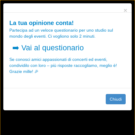
Utilizziamo i cookies, anche di "terze parti", per essere sicuri che tu
×
possa avere la migliore esperienza sul nostro sito.
Qualsiasi interazione e la prosecuzione della navigazione su questo
La tua opinione conta!
sito rappresenta un'accettazione della nostra politica sui cookies.
Partecipa ad un veloce questionario per uno studio sul
OK
Maggiori informazioni
mondo degli eventi. Ci vogliono solo 2 minuti.
➡️
Vai al questionario
Se conosci amici appassionati di concerti ed eventi,
condividilo con loro – più risposte raccogliamo, meglio è!
Grazie mille! 🎉
Chiudi