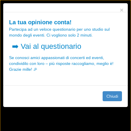
Utilizziamo i cookies, anche di "terze parti", per essere sicuri che tu
×
possa avere la migliore esperienza sul nostro sito.
Qualsiasi interazione e la prosecuzione della navigazione su questo
La tua opinione conta!
sito rappresenta un'accettazione della nostra politica sui cookies.
Partecipa ad un veloce questionario per uno studio sul
OK
Maggiori informazioni
mondo degli eventi. Ci vogliono solo 2 minuti.
➡️
Vai al questionario
Se conosci amici appassionati di concerti ed eventi,
condividilo con loro – più risposte raccogliamo, meglio è!
Grazie mille! 🎉
Chiudi