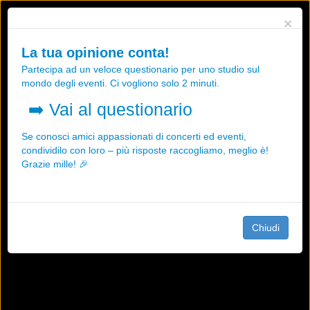
Utilizziamo i cookies, anche di "terze parti", per essere sicuri che tu
×
possa avere la migliore esperienza sul nostro sito.
Qualsiasi interazione e la prosecuzione della navigazione su questo
La tua opinione conta!
sito rappresenta un'accettazione della nostra politica sui cookies.
Partecipa ad un veloce questionario per uno studio sul
OK
Maggiori informazioni
mondo degli eventi. Ci vogliono solo 2 minuti.
➡️
Vai al questionario
Se conosci amici appassionati di concerti ed eventi,
condividilo con loro – più risposte raccogliamo, meglio è!
Grazie mille! 🎉
Chiudi