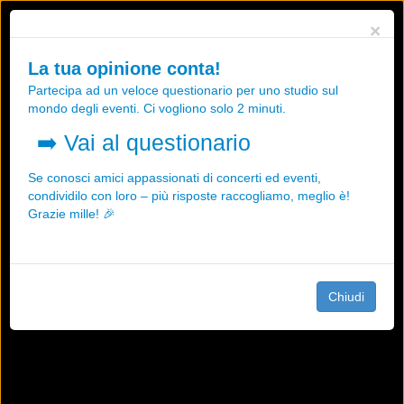
Utilizziamo i cookies, anche di "terze parti", per essere sicuri che tu
×
possa avere la migliore esperienza sul nostro sito.
Qualsiasi interazione e la prosecuzione della navigazione su questo
La tua opinione conta!
sito rappresenta un'accettazione della nostra politica sui cookies.
Partecipa ad un veloce questionario per uno studio sul
OK
Maggiori informazioni
mondo degli eventi. Ci vogliono solo 2 minuti.
➡️
Vai al questionario
Se conosci amici appassionati di concerti ed eventi,
condividilo con loro – più risposte raccogliamo, meglio è!
Grazie mille! 🎉
Chiudi