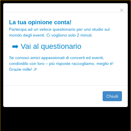
Utilizziamo i cookies, anche di "terze parti", per essere sicuri che tu
×
possa avere la migliore esperienza sul nostro sito.
Qualsiasi interazione e la prosecuzione della navigazione su questo
La tua opinione conta!
sito rappresenta un'accettazione della nostra politica sui cookies.
Partecipa ad un veloce questionario per uno studio sul
OK
Maggiori informazioni
mondo degli eventi. Ci vogliono solo 2 minuti.
➡️
Vai al questionario
Se conosci amici appassionati di concerti ed eventi,
condividilo con loro – più risposte raccogliamo, meglio è!
Grazie mille! 🎉
Chiudi