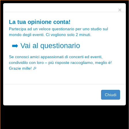
Utilizziamo i cookies, anche di "terze parti", per essere sicuri che tu
×
possa avere la migliore esperienza sul nostro sito.
Qualsiasi interazione e la prosecuzione della navigazione su questo
La tua opinione conta!
sito rappresenta un'accettazione della nostra politica sui cookies.
Partecipa ad un veloce questionario per uno studio sul
OK
Maggiori informazioni
mondo degli eventi. Ci vogliono solo 2 minuti.
➡️
Vai al questionario
Se conosci amici appassionati di concerti ed eventi,
condividilo con loro – più risposte raccogliamo, meglio è!
Grazie mille! 🎉
Chiudi