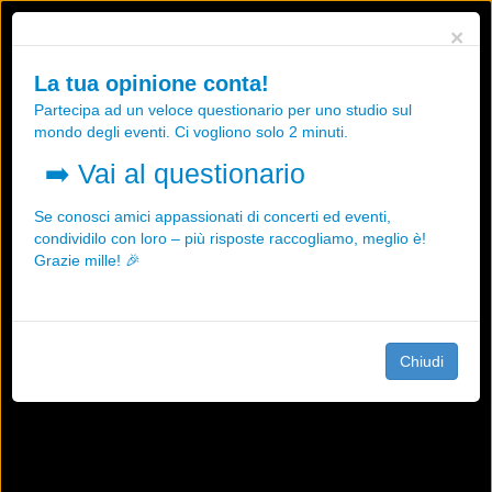
Utilizziamo i cookies, anche di "terze parti", per essere sicuri che tu
×
possa avere la migliore esperienza sul nostro sito.
Qualsiasi interazione e la prosecuzione della navigazione su questo
La tua opinione conta!
sito rappresenta un'accettazione della nostra politica sui cookies.
Partecipa ad un veloce questionario per uno studio sul
OK
Maggiori informazioni
mondo degli eventi. Ci vogliono solo 2 minuti.
➡️
Vai al questionario
Se conosci amici appassionati di concerti ed eventi,
condividilo con loro – più risposte raccogliamo, meglio è!
Grazie mille! 🎉
Chiudi