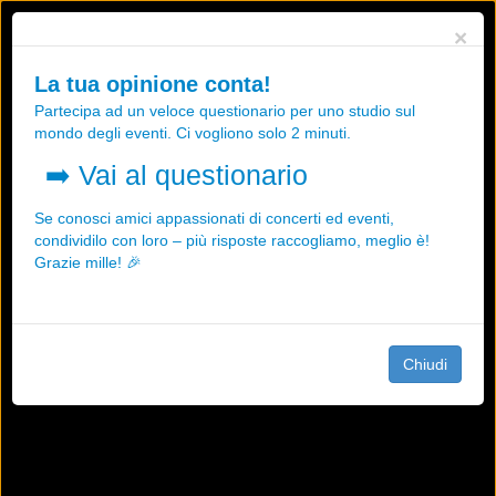
Utilizziamo i cookies, anche di "terze parti", per essere sicuri che tu
×
possa avere la migliore esperienza sul nostro sito.
Qualsiasi interazione e la prosecuzione della navigazione su questo
La tua opinione conta!
sito rappresenta un'accettazione della nostra politica sui cookies.
Partecipa ad un veloce questionario per uno studio sul
OK
Maggiori informazioni
mondo degli eventi. Ci vogliono solo 2 minuti.
➡️
Vai al questionario
Se conosci amici appassionati di concerti ed eventi,
condividilo con loro – più risposte raccogliamo, meglio è!
Grazie mille! 🎉
Chiudi