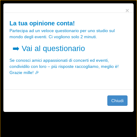
Utilizziamo i cookies, anche di "terze parti", per essere sicuri che tu
×
possa avere la migliore esperienza sul nostro sito.
Qualsiasi interazione e la prosecuzione della navigazione su questo
La tua opinione conta!
sito rappresenta un'accettazione della nostra politica sui cookies.
Partecipa ad un veloce questionario per uno studio sul
OK
Maggiori informazioni
mondo degli eventi. Ci vogliono solo 2 minuti.
➡️
Vai al questionario
Se conosci amici appassionati di concerti ed eventi,
condividilo con loro – più risposte raccogliamo, meglio è!
Grazie mille! 🎉
Chiudi