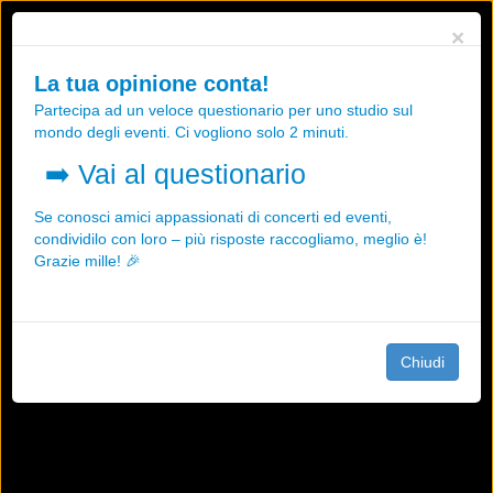
Utilizziamo i cookies, anche di "terze parti", per essere sicuri che tu
×
possa avere la migliore esperienza sul nostro sito.
Qualsiasi interazione e la prosecuzione della navigazione su questo
La tua opinione conta!
sito rappresenta un'accettazione della nostra politica sui cookies.
Partecipa ad un veloce questionario per uno studio sul
OK
Maggiori informazioni
mondo degli eventi. Ci vogliono solo 2 minuti.
➡️
Vai al questionario
Se conosci amici appassionati di concerti ed eventi,
condividilo con loro – più risposte raccogliamo, meglio è!
Grazie mille! 🎉
Chiudi