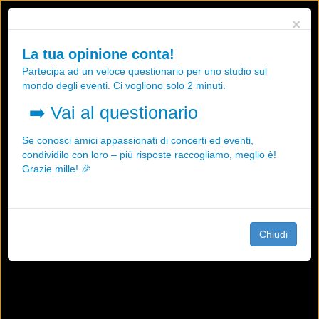
Utilizziamo i cookies, anche di "terze parti", per essere sicuri che tu
×
possa avere la migliore esperienza sul nostro sito.
Qualsiasi interazione e la prosecuzione della navigazione su questo
La tua opinione conta!
sito rappresenta un'accettazione della nostra politica sui cookies.
Partecipa ad un veloce questionario per uno studio sul
OK
Maggiori informazioni
mondo degli eventi. Ci vogliono solo 2 minuti.
➡️
Vai al questionario
Se conosci amici appassionati di concerti ed eventi,
condividilo con loro – più risposte raccogliamo, meglio è!
Grazie mille! 🎉
Chiudi