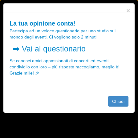
Utilizziamo i cookies, anche di "terze parti", per essere sicuri che tu
×
possa avere la migliore esperienza sul nostro sito.
Qualsiasi interazione e la prosecuzione della navigazione su questo
La tua opinione conta!
sito rappresenta un'accettazione della nostra politica sui cookies.
Partecipa ad un veloce questionario per uno studio sul
OK
Maggiori informazioni
mondo degli eventi. Ci vogliono solo 2 minuti.
➡️
Vai al questionario
Se conosci amici appassionati di concerti ed eventi,
condividilo con loro – più risposte raccogliamo, meglio è!
Grazie mille! 🎉
Chiudi