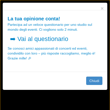
Utilizziamo i cookies, anche di "terze parti", per essere sicuri che tu
×
possa avere la migliore esperienza sul nostro sito.
Qualsiasi interazione e la prosecuzione della navigazione su questo
La tua opinione conta!
sito rappresenta un'accettazione della nostra politica sui cookies.
Partecipa ad un veloce questionario per uno studio sul
OK
Maggiori informazioni
mondo degli eventi. Ci vogliono solo 2 minuti.
➡️
Vai al questionario
Se conosci amici appassionati di concerti ed eventi,
condividilo con loro – più risposte raccogliamo, meglio è!
Grazie mille! 🎉
Chiudi