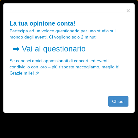
Utilizziamo i cookies, anche di "terze parti", per essere sicuri che tu
×
possa avere la migliore esperienza sul nostro sito.
Qualsiasi interazione e la prosecuzione della navigazione su questo
La tua opinione conta!
sito rappresenta un'accettazione della nostra politica sui cookies.
Partecipa ad un veloce questionario per uno studio sul
OK
Maggiori informazioni
mondo degli eventi. Ci vogliono solo 2 minuti.
➡️
Vai al questionario
Se conosci amici appassionati di concerti ed eventi,
condividilo con loro – più risposte raccogliamo, meglio è!
Grazie mille! 🎉
Chiudi