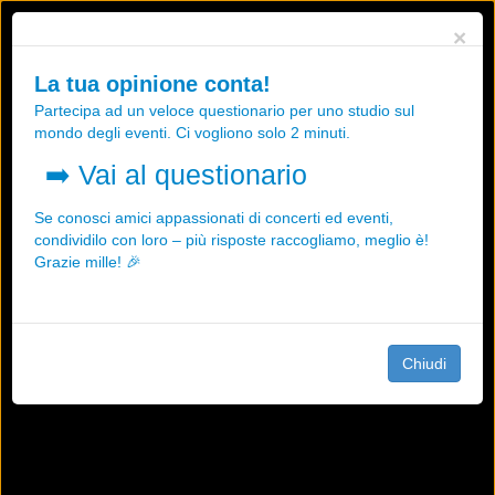
Utilizziamo i cookies, anche di "terze parti", per essere sicuri che tu
×
possa avere la migliore esperienza sul nostro sito.
Qualsiasi interazione e la prosecuzione della navigazione su questo
La tua opinione conta!
sito rappresenta un'accettazione della nostra politica sui cookies.
Partecipa ad un veloce questionario per uno studio sul
OK
Maggiori informazioni
mondo degli eventi. Ci vogliono solo 2 minuti.
➡️
Vai al questionario
Se conosci amici appassionati di concerti ed eventi,
condividilo con loro – più risposte raccogliamo, meglio è!
Grazie mille! 🎉
Chiudi