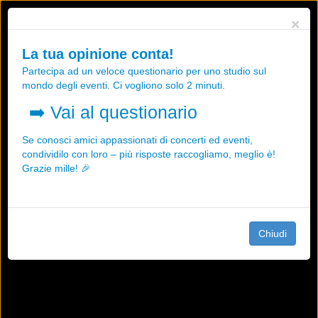
Utilizziamo i cookies, anche di "terze parti", per essere sicuri che tu
×
possa avere la migliore esperienza sul nostro sito.
Qualsiasi interazione e la prosecuzione della navigazione su questo
La tua opinione conta!
sito rappresenta un'accettazione della nostra politica sui cookies.
Partecipa ad un veloce questionario per uno studio sul
OK
Maggiori informazioni
mondo degli eventi. Ci vogliono solo 2 minuti.
➡️
Vai al questionario
Se conosci amici appassionati di concerti ed eventi,
condividilo con loro – più risposte raccogliamo, meglio è!
Grazie mille! 🎉
Chiudi